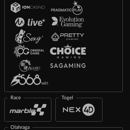
Race
Togel
Olahraga