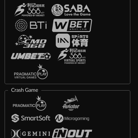
Crash Game