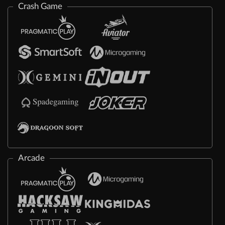
Crash Game
Arcade