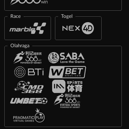
Race
Togel
Olahraga