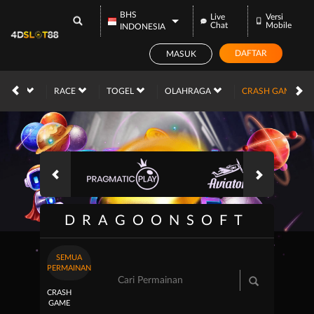
BHS
Live
Versi
Chat
Mobile
INDONESIA
DAFTAR
MASUK
CASINO
RACE
TOGEL
OLAHRAGA
CRASH GAME
DRAGOONSOFT
SEMUA
PERMAINAN
CRASH
GAME