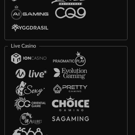
Live Casino