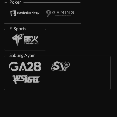
Poker
E-Sports
Sabung Ayam