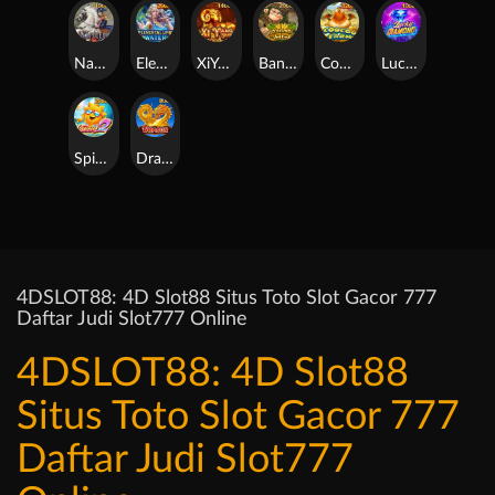
Napoleon
Elemental Link Water
XiYangYang
Banana Saga
CooCoo Farm
LuckyDiamond
Spindrift2
Dragon
4DSLOT88: 4D Slot88 Situs Toto Slot Gacor 777
Daftar Judi Slot777 Online
4DSLOT88: 4D Slot88
Situs Toto Slot Gacor 777
Daftar Judi Slot777