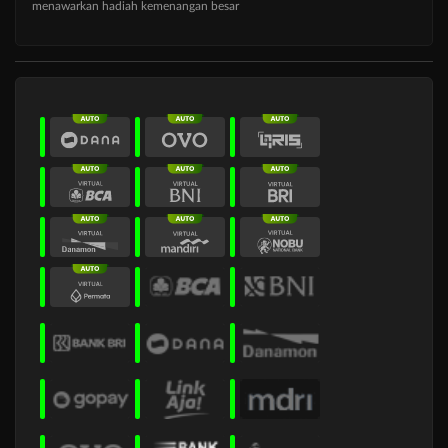
menawarkan hadiah kemenangan besar