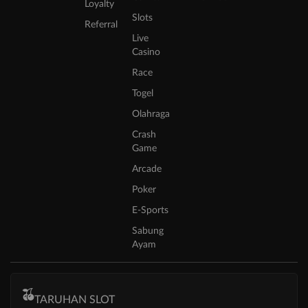
Loyalty
Slots
Referral
Live
Casino
Race
Togel
Olahraga
Crash
Game
Arcade
Poker
E-Sports
Sabung
Ayam
TARUHAN SLOT