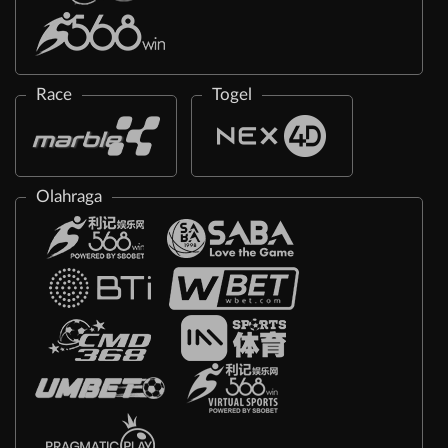
Race
Togel
Olahraga