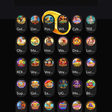
Golden Hoof Quest
Derby King
Poseidon
Wild Bronco
Cyber Bounty 4096
TEEED UP!
Olympig
Mahjong Wins
Horse of Bounty
Ways of the Holy Horse
Dragon Soar
Lucky Elephant X-Huge
KOI TRIO
Voyage of Blast Raider X-Lock
Voyage of Cryo Gunner X-Lock
Voyage of Daring Queen X-Lock
Money Tree - Hyper Wild
Lucky Pearl
Super Niubi Fortune X-Huge
Golden Goal
Samba Jewel
UGO Aztec Gold
Modern Gods
BirdsParty