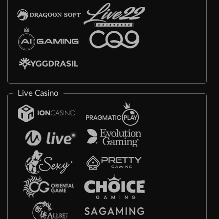
Live Casino