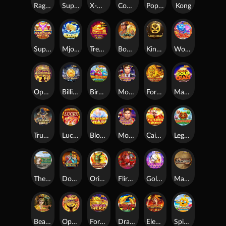
Ragnarok : Thor VS Loki
SuperNiubi
X-Huge_Fishin' Fever X-Huge
Combo Fruity Bonanza Combo
Pop Pop Candy 1000
Kong
SuperNiubiDeluxe
Mjolnir
TreasureBowl
Book of Mystery
Kingsman
Wonder Elephant
Open Sesame
Billionaire
Birds Party Deluxe
Moneybags Man
Fortune Treasure
MayaGoldCrazy
Trump Card
LuckySeven
Blossom of Wealth
Moneybags Man 2
CaiShen Coming
Legendary5
The Llama Adventure
DoubleWilds
OrientAnimals
Flirting Scholar Tang
GoldenDisco
Mahjong
Beauty And The Kingdom
OpenSesameII
Fortune Neko
DragonsGate
Elemental Link Fire
Spindrift