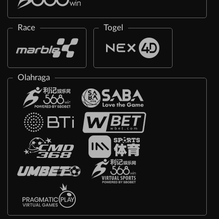
Race
Togel
Olahraga