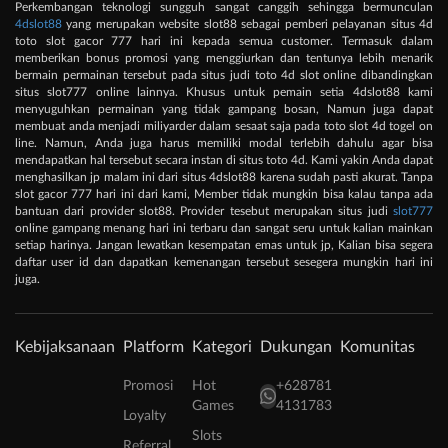
Perkembangan teknologi sungguh sangat canggih sehingga bermunculan
4dslot88
yang merupakan website slot88 sebagai pemberi pelayanan situs 4d
toto slot gacor 777 hari ini kepada semua customer. Termasuk dalam
memberikan bonus promosi yang menggiurkan dan tentunya lebih menarik
bermain permainan tersebut pada situs judi toto 4d slot online dibandingkan
situs slot777 online lainnya. Khusus untuk pemain setia 4dslot88 kami
menyuguhkan permainan yang tidak gampang bosan, Namun juga dapat
membuat anda menjadi miliyarder dalam sesaat saja pada toto slot 4d togel on
line. Namun, Anda juga harus memiliki modal terlebih dahulu agar bisa
mendapatkan hal tersebut secara instan di situs toto 4d. Kami yakin Anda dapat
menghasilkan jp malam ini dari situs 4dslot88 karena sudah pasti akurat. Tanpa
slot gacor 777 hari ini dari kami, Member tidak mungkin bisa kalau tanpa ada
bantuan dari provider slot88. Provider tesebut merupakan situs judi
slot777
online gampang menang hari ini terbaru dan sangat seru untuk kalian mainkan
setiap harinya. Jangan lewatkan kesempatan emas untuk jp, Kalian bisa segera
daftar user id dan dapatkan kemenangan tersebut sesegera mungkin hari ini
juga.
Kebijaksanaan
Platform
Kategori
Dukungan
Komunitas
Promosi
Hot
+628781
Games
4131783
Loyalty
Slots
Referral