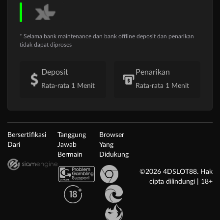
* Selama bank maintenance dan bank offline deposit dan penarikan
tidak dapat diproses
Deposit
Penarikan
Rata-rata 1 Menit
Rata-rata 1 Menit
Bersertifikasi
Tanggung
Browser
Dari
Jawab
Yang
Bermain
Didukung
©2026 4DSLOT88. Hak
cipta dilindungi | 18+