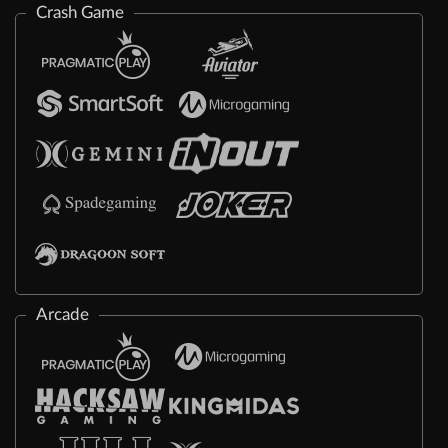
Crash Game
Arcade