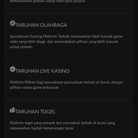
memudahkan pemain untuk mencapai jackpot
TARUHAN OLAHRAGA
Sportsbook Gaming Platform Terbaik menawarkan lebih banyak game,
odds yang lebih tinggi, dan menyediakan pilihan yang lebih banyak
untuk pemain.
TARUHAN LIVE KASINO
Platform Pilihan bagi perusahaan-perusahaan terbaik di dunia, dengan
pilihan variasi game terbanyak
TARUHAN TOGEL
Platform togel yang menarik dari perusahan terbaik di dunia yang
menawarkan hadiah kemenangan besar