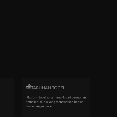
O
TARUHAN TOGEL
Platform togel yang menarik dari perusahan
terbaik di dunia yang menawarkan hadiah
kemenangan besar