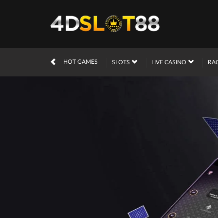
HOT GAMES
SLOTS
LIVE CASINO
RA