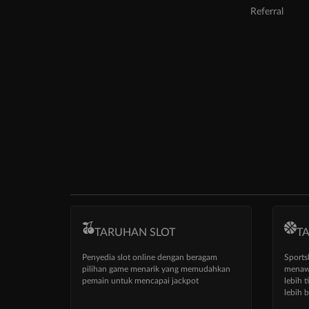
Referral
TARUHAN SLOT
T
Penyedia slot online dengan beragam
Sports
pilihan game menarik yang memudahkan
menawa
pemain untuk mencapai jackpot
lebih 
lebih 