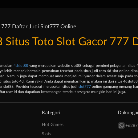
 777 Daftar Judi Slot777 Online
Situs Toto Slot Gacor 777 D
munculan
4dslot88
yang merupakan website slot88 sebagai pemberi pelayanan situs 4
ebih menarik bermain permainan tersebut pada situs judi toto 4d slot online diban
, Namun juga dapat membuat anda menjadi miliyarder dalam sesaat saja pada toto
i situs toto 4d. Kami yakin Anda dapat menghasilkan jp malam ini dari situs 4dslot88 
r slot88. Provider tesebut merupakan situs judi
slot777
online gampang menang hari 
tar user id dan dapatkan kemenangan tersebut sesegera mungkin hari ini juga.
Kategori
Dukunga
Hot Games
+6287
Slots