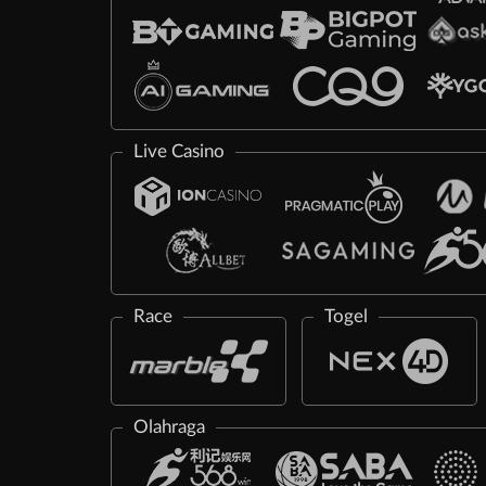
Live Casino
Race
Togel
Olahraga