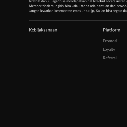
terlebih dahulu agar bisa mendapatkan hal tersebut secara instan d
Member tidak mungkin bisa kalau tanpa ada bantuan dari provide
Jangan lewatkan kesempatan emas untuk jp, Kalian bisa segera daf
Kebijaksanaan
Platform
Promosi
Loyalty
Referral