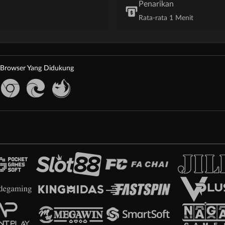
Penarikan
Rata-rata 1 Menit
Browser Yang Didukung