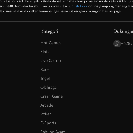
i situs toto 4d. Kami yakin Anda dapat menghasilkan jp malam ini dari situs 4dslot88 
r slot88. Provider tesebut merupakan situs judi
slot777
online gampang menang hari 
tar user id dan dapatkan kemenangan tersebut sesegera mungkin hari ini juga.
Kategori
Dukunga
Hot Games
+6287
Slots
Live Casino
Race
Togel
Olahraga
Crash Game
Arcade
Poker
E-Sports
Sabung Ayam