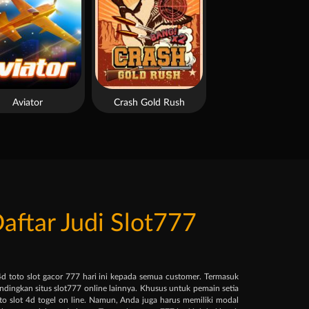
Aviator
Crash Gold Rush
aftar Judi Slot777
d toto slot gacor 777 hari ini kepada semua customer. Termasuk
dingkan situs slot777 online lainnya. Khusus untuk pemain setia
 slot 4d togel on line. Namun, Anda juga harus memiliki modal