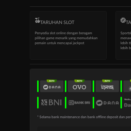
TARUHAN SLOT
T
Penyedia slot online dengan beragam
Sports
pilihan game menarik yang memudahkan
menawa
pemain untuk mencapai jackpot
lebih 
lebih 
* Selama bank maintenance dan bank offline deposit dan pen