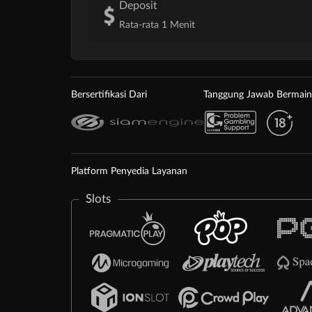
Deposit
Rata-rata 1 Menit
Bersertifikasi Dari
Tanggung Jawab Bermain
Platform Penyedia Layanan
Slots