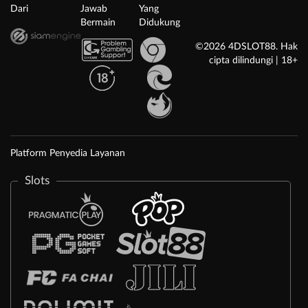
Dari
Jawab
Yang
Bermain
Didukung
©2026 4DSLOT88. Hak
cipta dilindungi | 18+
Platform Penyedia Layanan
Slots