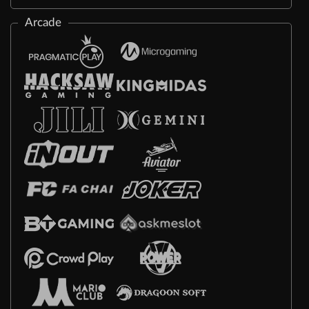
Arcade