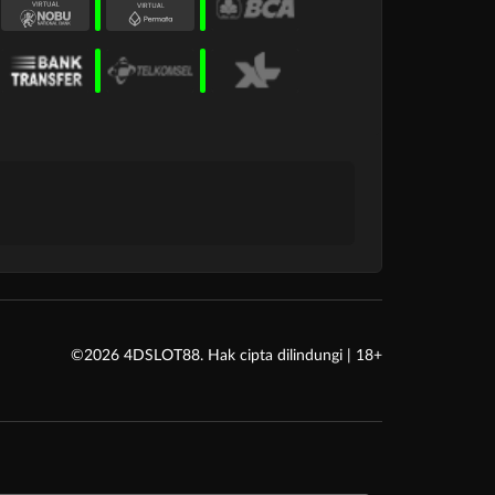
©2026 4DSLOT88. Hak cipta dilindungi | 18+