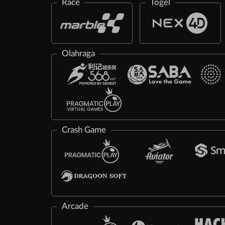
Race
Togel
Olahraga
Crash Game
Arcade