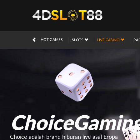
HOT GAMES
SLOTS
LIVE CASINO
RA
ChoiceGamin
Choice adalah brand hiburan live asal Eropa