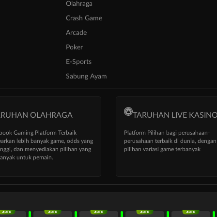
Olahraga
Crash Game
Arcade
Poker
E-Sports
Sabung Ayam
ARUHAN OLAHRAGA
TARUHAN LIVE KASIN
book Gaming Platform Terbaik
Platform Pilihan bagi perusahaan-
rkan lebih banyak game, odds yang
perusahaan terbaik di dunia, dengan
tinggi, dan menyediakan pilihan yang
pilihan variasi game terbanyak
banyak untuk pemain.