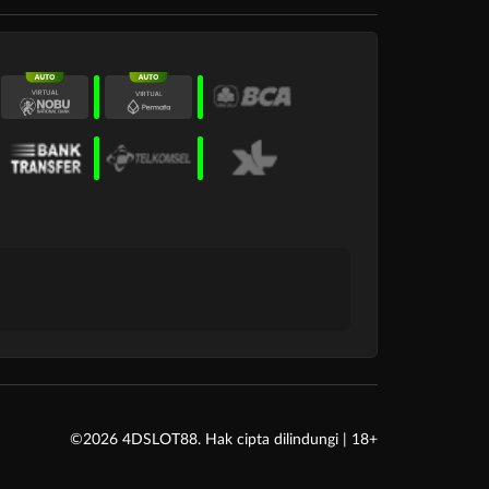
©2026 4DSLOT88. Hak cipta dilindungi | 18+