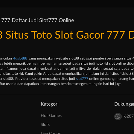
 777 Daftar Judi Slot777 Online
Situs Toto Slot Gacor 777 D
munculan
4dslot88
yang merupakan website slot88 sebagai pemberi pelayanan situs 4
ebih menarik bermain permainan tersebut pada situs judi toto 4d slot online diban
, Namun juga dapat membuat anda menjadi miliyarder dalam sesaat saja pada toto
i situs toto 4d. Kami yakin Anda dapat menghasilkan jp malam ini dari situs 4dslot88 
r slot88. Provider tesebut merupakan situs judi
slot777
online gampang menang hari 
tar user id dan dapatkan kemenangan tersebut sesegera mungkin hari ini juga.
Kategori
Dukunga
Hot Games
+6287
Slots
Live Casino