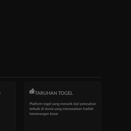
O
TARUHAN TOGEL
Platform togel yang menarik dari perusahan
terbaik di dunia yang menawarkan hadiah
kemenangan besar