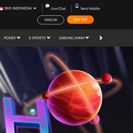
BHS INDONESIA
Live Chat
Versi Mobile
DAFTAR
MASUK
PROMOSI
POKER
E-SPORTS
SABUNG AYAM