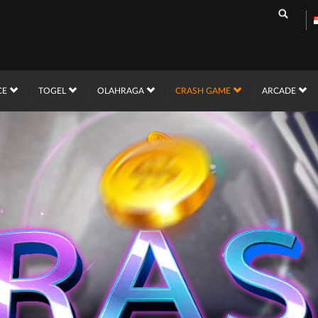
CE
TOGEL
OLAHRAGA
CRASH GAME
ARCADE