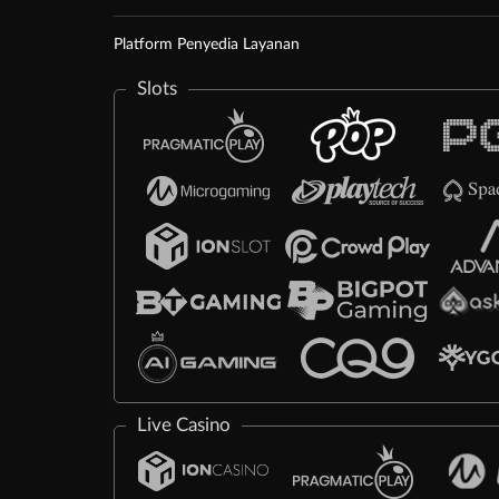
Platform Penyedia Layanan
Slots
Live Casino