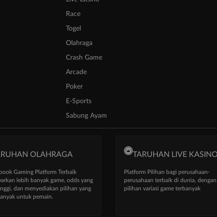
Race
Togel
Olahraga
Crash Game
Arcade
Poker
E-Sports
Sabung Ayam
ARUHAN OLAHRAGA
TARUHAN LIVE KASIN
book Gaming Platform Terbaik
Platform Pilihan bagi perusahaan-
rkan lebih banyak game, odds yang
perusahaan terbaik di dunia, dengan
tinggi, dan menyediakan pilihan yang
pilihan variasi game terbanyak
banyak untuk pemain.