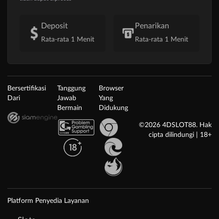
Deposit
Penarikan
Rata-rata 1 Menit
Rata-rata 1 Menit
Bersertifikasi
Tanggung
Browser
Dari
Jawab
Yang
Bermain
Didukung
©2026 4DSLOT88. Hak
cipta dilindungi | 18+
Platform Penyedia Layanan