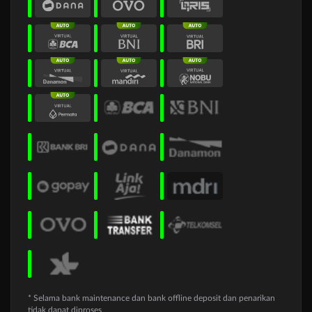
* Selama bank maintenance dan bank offline deposit dan penarikan
tidak dapat diproses