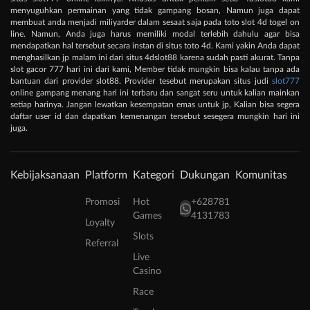
menyuguhkan permainan yang tidak gampang bosan, Namun juga dapat
membuat anda menjadi miliyarder dalam sesaat saja pada toto slot 4d togel on
line. Namun, Anda juga harus memiliki modal terlebih dahulu agar bisa
mendapatkan hal tersebut secara instan di situs toto 4d. Kami yakin Anda dapat
menghasilkan jp malam ini dari situs 4dslot88 karena sudah pasti akurat. Tanpa
slot gacor 777 hari ini dari kami, Member tidak mungkin bisa kalau tanpa ada
bantuan dari provider slot88. Provider tesebut merupakan situs judi
slot777
online gampang menang hari ini terbaru dan sangat seru untuk kalian mainkan
setiap harinya. Jangan lewatkan kesempatan emas untuk jp, Kalian bisa segera
daftar user id dan dapatkan kemenangan tersebut sesegera mungkin hari ini
juga.
Kebijaksanaan
Platform
Kategori
Dukungan
Komunitas
Promosi
Hot
+628781
Games
4131783
Loyalty
Slots
Referral
Live
Casino
Race