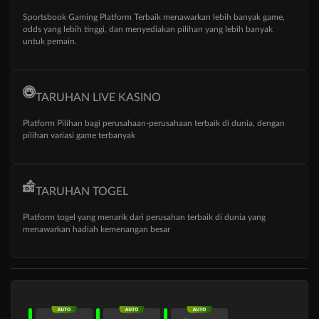
Sportsbook Gaming Platform Terbaik menawarkan lebih banyak game,
odds yang lebih tinggi, dan menyediakan pilihan yang lebih banyak
untuk pemain.
TARUHAN LIVE KASINO
Platform Pilihan bagi perusahaan-perusahaan terbaik di dunia, dengan
pilihan variasi game terbanyak
TARUHAN TOGEL
Platform togel yang menarik dari perusahan terbaik di dunia yang
menawarkan hadiah kemenangan besar